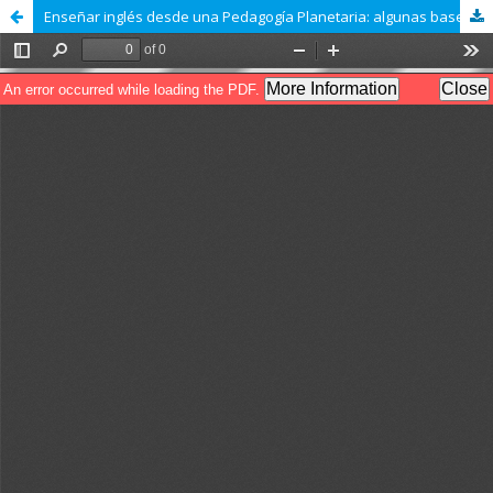
Enseñar inglés desde una Pedagogía Planetaria: algunas bases teóricas y prácticas