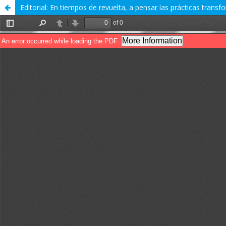
Editorial: En tiempos de revuelta, a pensar las prácticas trans