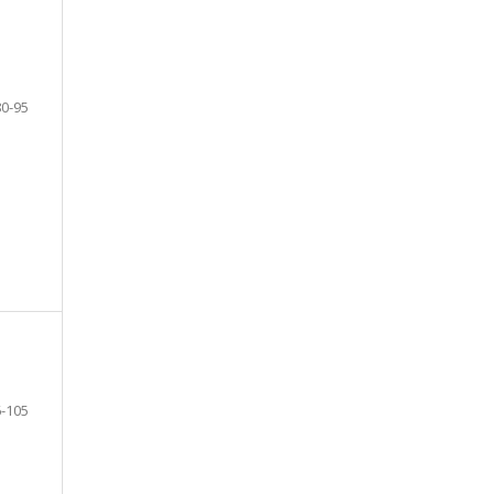
80-95
-105