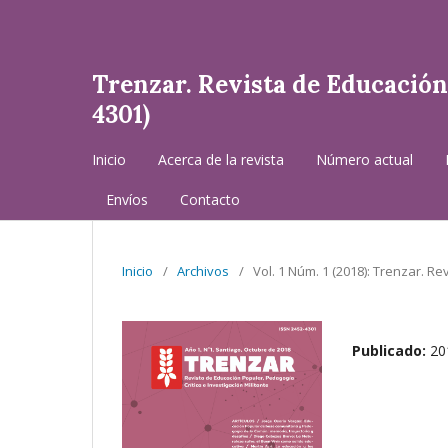
Trenzar. Revista de Educación 
4301)
Inicio
Acerca de la revista
Número actual
Envíos
Contacto
Inicio
/
Archivos
/
Vol. 1 Núm. 1 (2018): Trenzar. Re
Publicado:
20